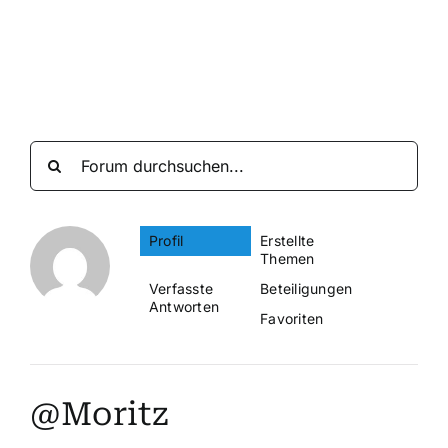
Suche
nach:
Mein 
Profil
Erstellte
Themen
Verfasste
Beteiligungen
Antworten
Favoriten
@Moritz