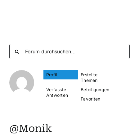
Suche
nach:
Mein 
Profil
Erstellte
Themen
Verfasste
Beteiligungen
Antworten
Favoriten
@Monik