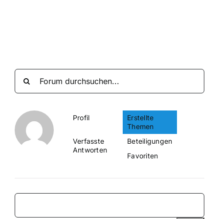
Suche
nach:
Mein 
Profil
Erstellte
Themen
Verfasste
Beteiligungen
Antworten
Favoriten