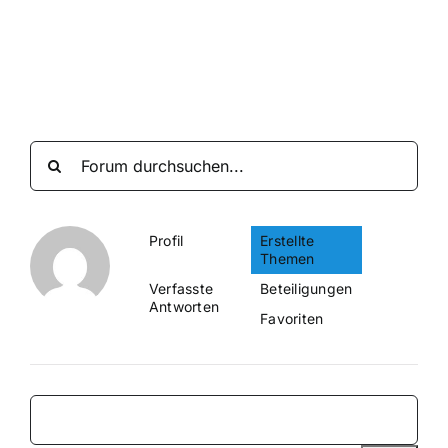
Suche
nach:
Mein 
Profil
Erstellte
Themen
Verfasste
Beteiligungen
Antworten
Favoriten