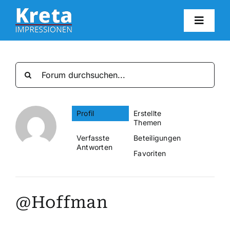
Zum
Inhalt
Toggl
springen
Navig
HO
KR
Profil
Erstellte
IN
Themen
Verfasste
Beteiligungen
Antworten
FO
Favoriten
BL
@Hoffman
KON