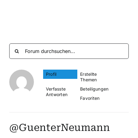
Suche
nach:
Mein 
Profil
Erstellte
Themen
Verfasste
Beteiligungen
Antworten
Favoriten
@GuenterNeumann