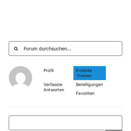
Suche
nach:
Mein 
Profil
Erstellte
Themen
Verfasste
Beteiligungen
Antworten
Favoriten