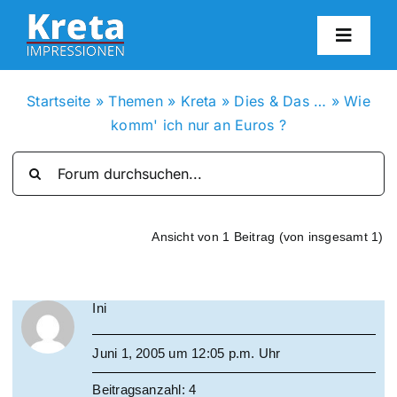
Zum
Inhalt
Toggl
springen
Navig
HO
Startseite
»
Themen
»
Kreta
»
Dies & Das …
»
Wie
komm' ich nur an Euros ?
KR
IN
Ansicht von 1 Beitrag (von insgesamt 1)
FO
Ini
BL
Juni 1, 2005 um 12:05 p.m. Uhr
KON
Beitragsanzahl: 4