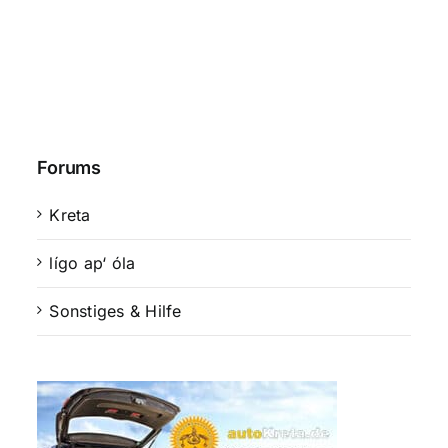
Forums
Kreta
lígo ap‘ óla
Sonstiges & Hilfe