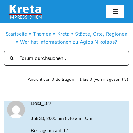
Zum
Inhalt
Toggl
springen
Navig
HO
Startseite
»
Themen
»
Kreta
»
Städte, Orte, Regionen
»
Wer hat Informationen zu Agios Nikolaos?
KR
IN
Ansicht von 3 Beiträgen – 1 bis 3 (von insgesamt 3)
FO
Dolci_189
BL
Juli 30, 2005 um 8:46 a.m. Uhr
KON
Beitragsanzahl: 17