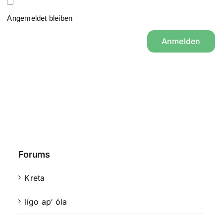
Angemeldet bleiben
Anmelden
Forums
Kreta
lígo ap‘ óla