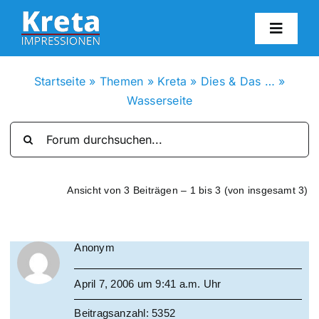
Zum
Inhalt
Toggl
springen
Navig
HO
Startseite
»
Themen
»
Kreta
»
Dies & Das …
»
Wasserseite
KR
IN
Ansicht von 3 Beiträgen – 1 bis 3 (von insgesamt 3)
FO
Anonym
BL
April 7, 2006 um 9:41 a.m. Uhr
KON
Beitragsanzahl: 5352