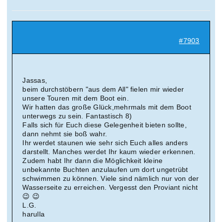
Suche
nach:
#7903
Mein 
Jassas,
beim durchstöbern "aus dem All" fielen mir wieder
unsere Touren mit dem Boot ein.
Wir hatten das große Glück,mehrmals mit dem Boot
unterwegs zu sein. Fantastisch 8)
Falls sich für Euch diese Gelegenheit bieten sollte,
dann nehmt sie boß wahr.
Ihr werdet staunen wie sehr sich Euch alles anders
darstellt. Manches werdet Ihr kaum wieder erkennen.
Zudem habt Ihr dann die Möglichkeit kleine
unbekannte Buchten anzulaufen um dort ungetrübt
schwimmen zu können. Viele sind nämlich nur von der
Wasserseite zu erreichen. Vergesst den Proviant nicht
😉 😉
L.G.
harulla