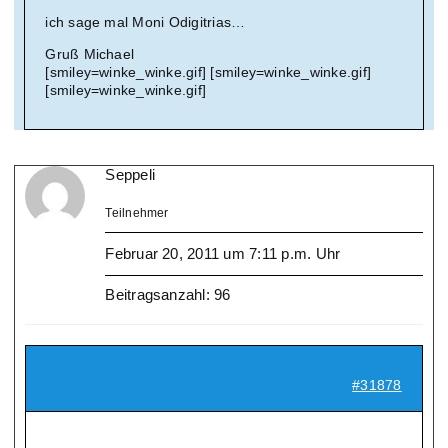
ich sage mal Moni Odigitrias…
Gruß Michael
[smiley=winke_winke.gif] [smiley=winke_winke.gif]
[smiley=winke_winke.gif]
Seppeli
Teilnehmer
Februar 20, 2011 um 7:11 p.m. Uhr
Beitragsanzahl: 96
#31878