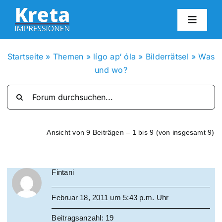
Zum
Inhalt
Toggl
springen
Navig
HO
Startseite
»
Themen
»
lígo ap‘ óla
»
Bilderrätsel
»
Was
und wo?
KR
IN
Ansicht von 9 Beiträgen – 1 bis 9 (von insgesamt 9)
FO
Fintani
BL
Februar 18, 2011 um 5:43 p.m. Uhr
KON
Beitragsanzahl: 19