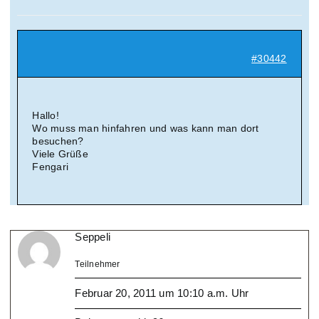
Suche
nach:
#30442
Mein 
Hallo!
Wo muss man hinfahren und was kann man dort
besuchen?
Viele Grüße
Fengari
Seppeli
Teilnehmer
Februar 20, 2011 um 10:10 a.m. Uhr