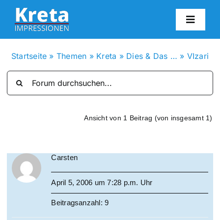
Zum
Inhalt
Toggl
springen
Navig
HO
Startseite
»
Themen
»
Kreta
»
Dies & Das …
»
VIzari
KR
IN
Ansicht von 1 Beitrag (von insgesamt 1)
FO
Carsten
BL
April 5, 2006 um 7:28 p.m. Uhr
Beitragsanzahl: 9
KON