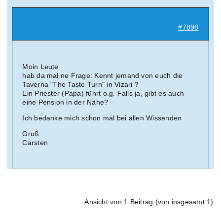
Suche
#7898
nach:
Mein 
Moin Leute
hab da mal ne Frage: Kennt jemand von euch die
Taverna "The Taste Turn" in Vizari ?
Ein Priester (Papa) führt o.g. Falls ja, gibt es auch
eine Pension in der Nähe?
Ich bedanke mich schon mal bei allen Wissenden
Gruß
Carsten
Ansicht von 1 Beitrag (von insgesamt 1)