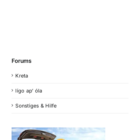
Forums
Kreta
lígo ap‘ óla
Sonstiges & Hilfe