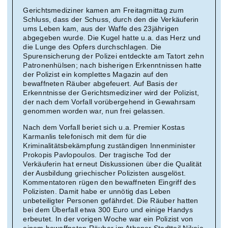
Gerichtsmediziner kamen am Freitagmittag zum
Schluss, dass der Schuss, durch den die Verkäuferin
ums Leben kam, aus der Waffe des 23jährigen
abgegeben wurde. Die Kugel hatte u.a. das Herz und
die Lunge des Opfers durchschlagen. Die
Spurensicherung der Polizei entdeckte am Tatort zehn
Patronenhülsen; nach bisherigen Erkenntnissen hatte
der Polizist ein komplettes Magazin auf den
bewaffneten Räuber abgefeuert. Auf Basis der
Erkenntnisse der Gerichtsmediziner wird der Polizist,
der nach dem Vorfall vorübergehend in Gewahrsam
genommen worden war, nun frei gelassen.
Nach dem Vorfall beriet sich u.a. Premier Kostas
Karmanlis telefonisch mit dem für die
Kriminalitätsbekämpfung zuständigen Innenminister
Prokopis Pavlopoulos. Der tragische Tod der
Verkäuferin hat erneut Diskussionen über die Qualität
der Ausbildung griechischer Polizisten ausgelöst.
Kommentatoren rügen den bewaffneten Eingriff des
Polizisten. Damit habe er unnötig das Leben
unbeteiligter Personen gefährdet. Die Räuber hatten
bei dem Überfall etwa 300 Euro und einige Handys
erbeutet. In der vorigen Woche war ein Polizist von