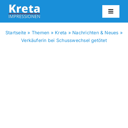
Zum
Inhalt
Toggl
springen
Navig
HO
Startseite
»
Themen
»
Kreta
»
Nachrichten & Neues
»
Verkäuferin bei Schusswechsel getötet
KR
IN
FO
BL
KON