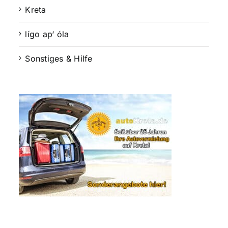
Kreta
lígo ap‘ óla
Sonstiges & Hilfe