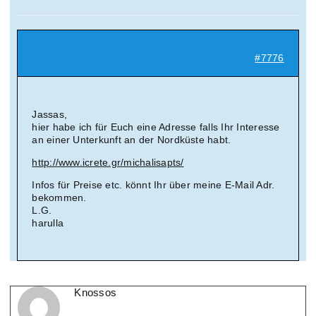
Suche
nach:
#7776
Mein 
Jassas,
hier habe ich für Euch eine Adresse falls Ihr Interesse
an einer Unterkunft an der Nordküste habt.
http://www.icrete.gr/michalisapts/
Infos für Preise etc. könnt Ihr über meine E-Mail Adr.
bekommen.
L.G.
harulla
Knossos