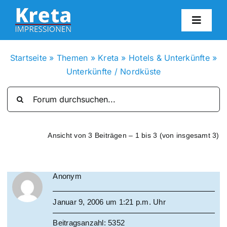
Zum
Inhalt
Toggl
springen
Navig
HO
Startseite
»
Themen
»
Kreta
»
Hotels & Unterkünfte
»
Unterkünfte / Nordküste
KR
IN
Ansicht von 3 Beiträgen – 1 bis 3 (von insgesamt 3)
FO
Anonym
BL
Januar 9, 2006 um 1:21 p.m. Uhr
KON
Beitragsanzahl: 5352