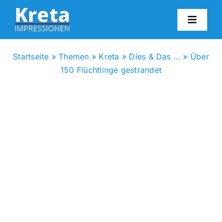
Zum
Inhalt
Toggl
springen
Navig
HO
Startseite
»
Themen
»
Kreta
»
Dies & Das …
»
Über
150 Flüchtlinge gestrandet
KR
IN
FO
BL
KON