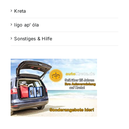
Kreta
lígo ap‘ óla
Sonstiges & Hilfe