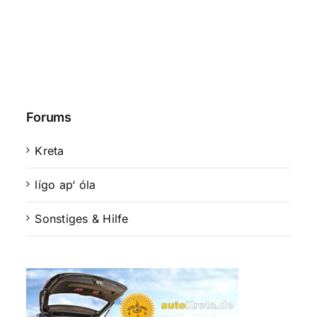
Forums
Kreta
lígo ap‘ óla
Sonstiges & Hilfe