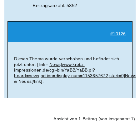
Beitragsanzahl: 5352
#10126
Dieses Thema wurde verschoben und befindet sich
jetzt unter: [link=
News]www.kreta-
impressionen.de/cgi-bin/YaBB/YaBB.pl?
board=news;action=display;num=1153657672;start=0]News
& Neues[/link].
Ansicht von 1 Beitrag (von insgesamt 1)