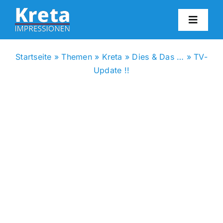
Zum
Inhalt
Toggl
springen
Navig
HO
Startseite
»
Themen
»
Kreta
»
Dies & Das …
»
TV-
Update !!
KR
IN
FO
BL
KON