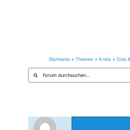
Zum
Inhalt
springen
Startseite
»
Themen
»
Kreta
»
Dies 