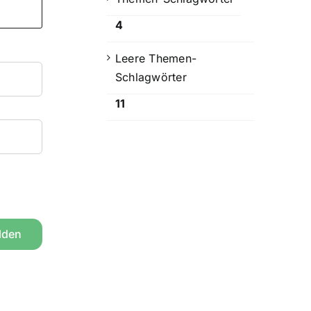
4
Leere Themen-
Schlagwörter
11
lden