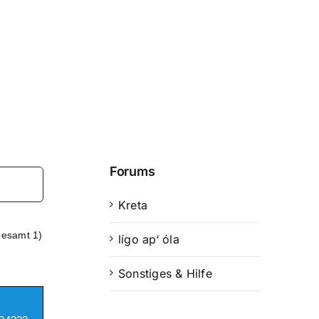
Forums
Kreta
gesamt 1)
lígo ap‘ óla
Sonstiges & Hilfe