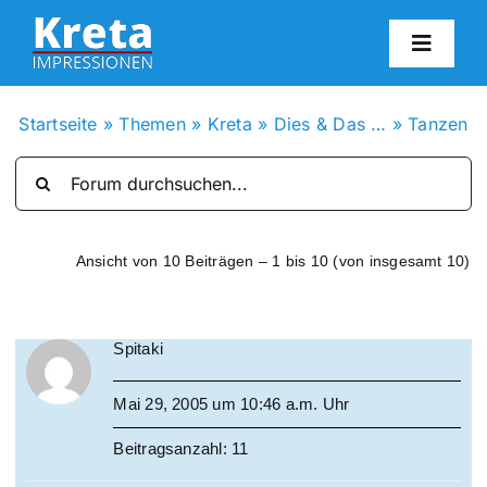
Zum
Inhalt
Toggl
springen
Navig
HO
Startseite
»
Themen
»
Kreta
»
Dies & Das …
»
Tanzen
KR
IN
Ansicht von 10 Beiträgen – 1 bis 10 (von insgesamt 10)
FO
Spitaki
BL
Mai 29, 2005 um 10:46 a.m. Uhr
Beitragsanzahl: 11
KON