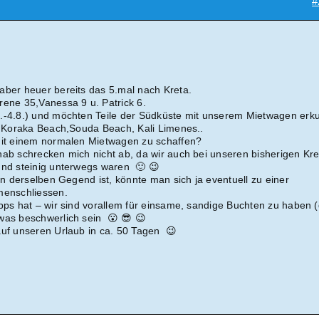
#
aber heuer bereits das 5.mal nach Kreta.
rene 35,Vanessa 9 u. Patrick 6.
7.-4.8.) und möchten Teile der Südküste mit unserem Mietwagen erk
i, Koraka Beach,Souda Beach, Kali Limenes..
mit einem normalen Mietwagen zu schaffen?
hab schrecken mich nicht ab, da wir auch bei unseren bisherigen Kre
und steinig unterwegs waren 🙂 😉
 in derselben Gegend ist, könnte man sich ja eventuell zu einer
enschliessen.
ipps hat – wir sind vorallem für einsame, sandige Buchten zu haben (
was beschwerlich sein 😮 😎 😉
auf unseren Urlaub in ca. 50 Tagen 😉