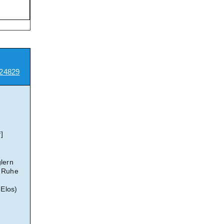
24829
]
lern
n Ruhe
 Elos)