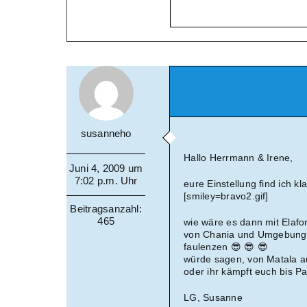
susanneho
Hallo Herrmann & Irene,
Juni 4, 2009 um
7:02 p.m. Uhr
eure Einstellung find ich kl
[smiley=bravo2.gif]
Beitragsanzahl:
465
wie wäre es dann mit Elafo
von Chania und Umgebung w
faulenzen 😎 😎 😎
würde sagen, von Matala au
oder ihr kämpft euch bis P
LG, Susanne