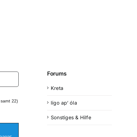
Forums
Kreta
esamt 22)
lígo ap‘ óla
Sonstiges & Hilfe