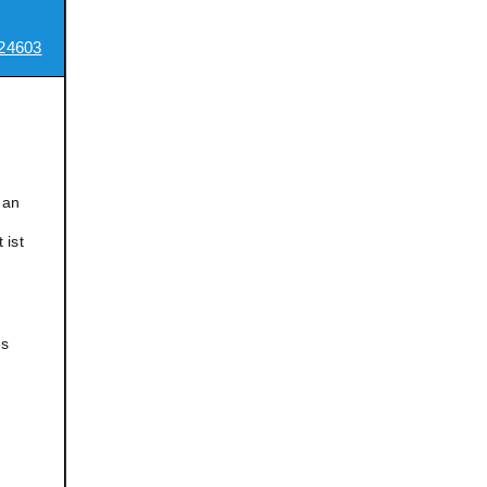
24603
 an
 ist
es