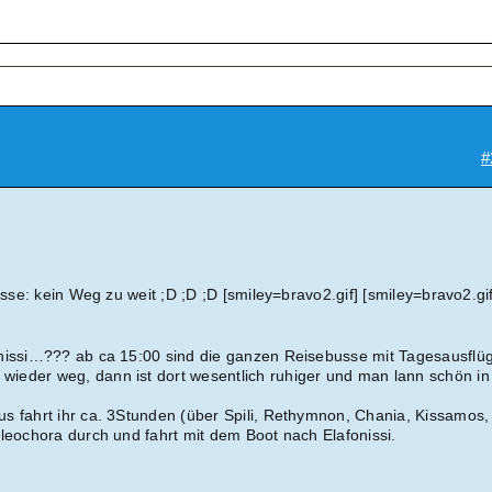
#
asse: kein Weg zu weit ;D ;D ;D [smiley=bravo2.gif] [smiley=bravo2.gif
nissi…??? ab ca 15:00 sind die ganzen Reisebusse mit Tagesausflüg
ieder weg, dann ist dort wesentlich ruhiger und man lann schön i
s fahrt ihr ca. 3Stunden (über Spili, Rethymnon, Chania, Kissamos,
aleochora durch und fahrt mit dem Boot nach Elafonissi.