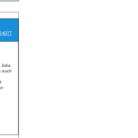
24077
 Julia
a auch
t
an