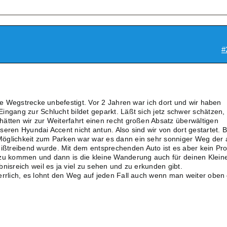
#
zte Wegstrecke unbefestigt. Vor 2 Jahren war ich dort und wir haben
ingang zur Schlucht bildet geparkt. Läßt sich jetz schwer schätzen,
ätten wir zur Weiterfahrt einen recht großen Absatz überwältigen
eren Hyundai Accent nicht antun. Also sind wir von dort gestartet. B
öglichkeit zum Parken war war es dann ein sehr sonniger Weg der 
treibend wurde. Mit dem entsprechenden Auto ist es aber kein Pr
 zu kommen und dann is die kleine Wanderung auch für deinen Klein
nisreich weil es ja viel zu sehen und zu erkunden gibt.
errlich, es lohnt den Weg auf jeden Fall auch wenn man weiter oben