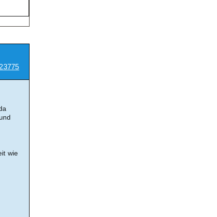
23775
da
 und
it wie