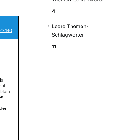
4
Leere Themen-
23440
Schlagwörter
11
is
auf
oblem
en
 den