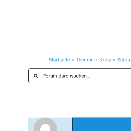
Zum
Inhalt
springen
Startseite
»
Themen
»
Kreta
»
Städt