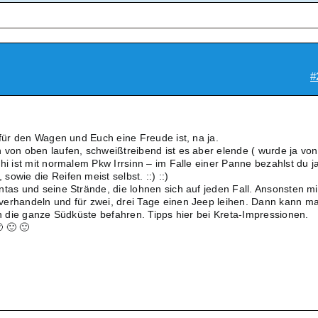
#
 für den Wagen und Euch eine Freude ist, na ja.
 von oben laufen, schweißtreibend ist es aber elende ( wurde ja von
hi ist mit normalem Pkw Irrsinn – im Falle einer Panne bezahlst du j
owie die Reifen meist selbst. ::) ::)
ntas und seine Strände, die lohnen sich auf jeden Fall. Ansonsten mi
verhandeln und für zwei, drei Tage einen Jeep leihen. Dann kann m
ch die ganze Südküste befahren. Tipps hier bei Kreta-Impressionen.
 🙂 🙂