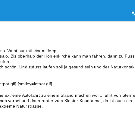
#
ss. Vathi nur mit einem Jeep.
salo. Bis oberhalb der Höhlenkirche kann man fahren, dann zu Fuss
ufen.
ch schön. Und zufuss laufen soll ja gesund sein und der Naturkontakt
otpot.gif] [smiley=lotpot.gif]
ine extreme Autofahrt zu einem Strand machen wollt, fahrt von Stern
nas vorbei und dann runter zum Kloster Koudouma, da ist auch ein
extreme Naturstrasse.