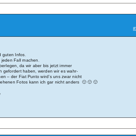
#
 guten Infos.
 jeden Fall machen.
berlegen, da wir aber bis jetzt immer
h gefordert haben, werden wir es wahr-
en – der Fiat Punto wird’s uns zwar nicht
ehenen Fotos kann ich gar nicht anders 🙂 🙂 🙂
e