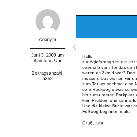
Anonym
Juni 3, 2009 um
Hallo
8:59 a.m. Uhr
zur Agiofarango ist die let
oberhalb vom Tor das den E
Beitragsanzahl:
waren es 2km davor? Dort h
5352
müssen. Das wollten wir uns
zum Tor wo nochmal eine M
dem Rückweg etwas schweiß
bis zum unteren Parkplatz
kein Problem und sehr erleb
Und die kleine Bucht war h
Fußweg beginnen muß.
Gruß, julia