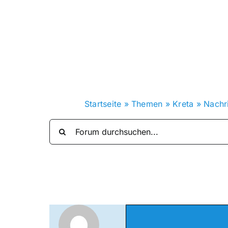
Zum
Inhalt
springen
Startseite
»
Themen
»
Kreta
»
Nachr