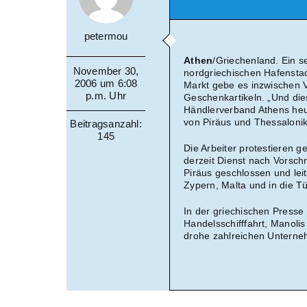
petermou
Athen
/Griechenland. Ein s
November 30,
nordgriechischen Hafenstad
2006 um 6:08
Markt gebe es inzwischen 
p.m. Uhr
Geschenkartikeln. „Und dies
Händlerverband Athens heut
von Piräus und Thessalonik
Beitragsanzahl:
145
Die Arbeiter protestieren g
derzeit Dienst nach Vorschr
Piräus geschlossen und lei
Zypern, Malta und in die Tü
In der griechischen Press
Handelsschifffahrt, Manolis
drohe zahlreichen Unterne