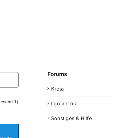
Forums
Kreta
gesamt 1)
lígo ap‘ óla
Sonstiges & Hilfe