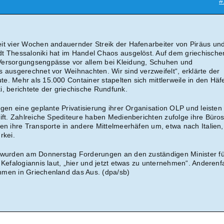
#
eit vier Wochen andauernder Streik der Hafenarbeiter von Piräus un
t Thessaloniki hat im Handel Chaos ausgelöst. Auf dem griechische
Versorgungsengpässe vor allem bei Kleidung, Schuhen und
 ausgerechnet vor Weihnachten. Wir sind verzweifelt“, erklärte der
e. Mehr als 15.000 Container stapelten sich mittlerweile in den Häf
i, berichtete der griechische Rundfunk.
egen eine geplante Privatisierung ihrer Organisation OLP und leisten
ift. Zahlreiche Spediteure haben Medienberichten zufolge ihre Büros
ten ihre Transporte in andere Mittelmeerhäfen um, etwa nach Italien,
rkei.
e wurden am Donnerstag Forderungen an den zuständigen Minister f
 Kefalogiannis laut, „hier und jetzt etwas zu unternehmen“. Anderenfa
hmen in Griechenland das Aus. (dpa/sb)