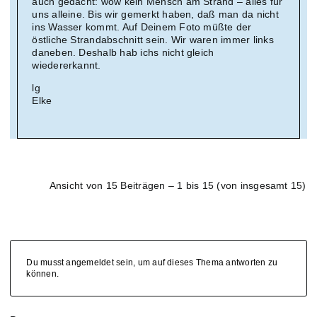
auch gedacht: wow kein Mensch am Strand – alles für
uns alleine. Bis wir gemerkt haben, daß man da nicht
ins Wasser kommt. Auf Deinem Foto müßte der
östliche Strandabschnitt sein. Wir waren immer links
daneben. Deshalb hab ichs nicht gleich
wiedererkannt.
lg
Elke
Ansicht von 15 Beiträgen – 1 bis 15 (von insgesamt 15)
Du musst angemeldet sein, um auf dieses Thema antworten zu
können.