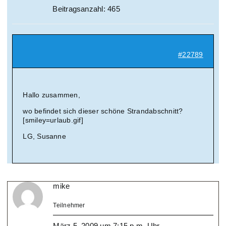
Beitragsanzahl: 465
#22789
Hallo zusammen,
wo befindet sich dieser schöne Strandabschnitt?
[smiley=urlaub.gif]
LG, Susanne
mike
Teilnehmer
März 5, 2009 um 7:15 p.m. Uhr