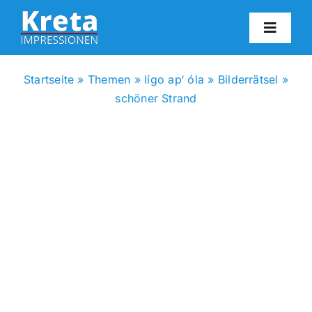
Zum
Inhalt
Toggl
springen
Navig
HO
Startseite
»
Themen
»
lígo ap‘ óla
»
Bilderrätsel
»
schöner Strand
KR
IN
FO
BL
KON