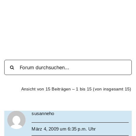
Suche
nach:
Mein 
Ansicht von 15 Beiträgen – 1 bis 15 (von insgesamt 15)
susanneho
März 4, 2009 um 6:35 p.m. Uhr