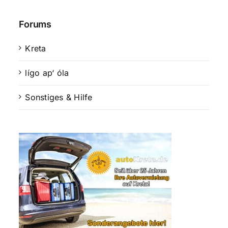
Forums
Kreta
lígo ap‘ óla
Sonstiges & Hilfe