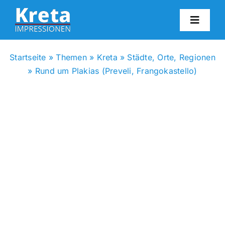
Zum
Inhalt
Toggl
springen
Navig
HO
Startseite
»
Themen
»
Kreta
»
Städte, Orte, Regionen
»
Rund um Plakias (Preveli, Frangokastello)
KR
IN
FO
BL
KON