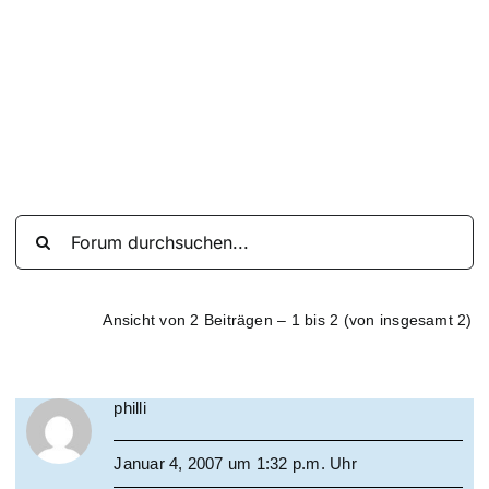
Suche
nach:
Mein 
Ansicht von 2 Beiträgen – 1 bis 2 (von insgesamt 2)
philli
Januar 4, 2007 um 1:32 p.m. Uhr