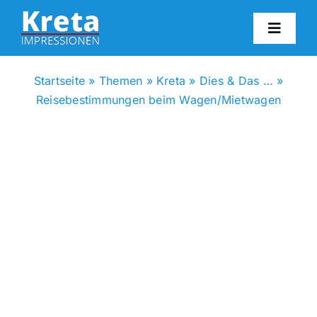
Zum
Inhalt
Toggl
springen
Navig
HO
Startseite
»
Themen
»
Kreta
»
Dies & Das …
»
Reisebestimmungen beim Wagen/Mietwagen
KR
IN
FO
BL
KON