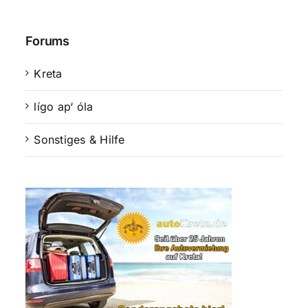
Forums
Kreta
lígo ap‘ óla
Sonstiges & Hilfe