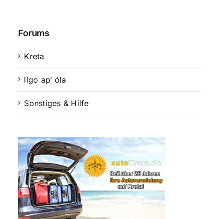
Forums
Kreta
lígo ap‘ óla
Sonstiges & Hilfe