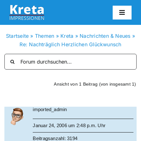
Zum
Inhalt
Toggl
springen
Navig
HO
Startseite
»
Themen
»
Kreta
»
Nachrichten & Neues
»
Re: Nachträglich Herzlichen Glückwunsch
KR
IN
Ansicht von 1 Beitrag (von insgesamt 1)
FO
imported_admin
BL
Januar 24, 2006 um 2:48 p.m. Uhr
KON
Beitragsanzahl: 3194