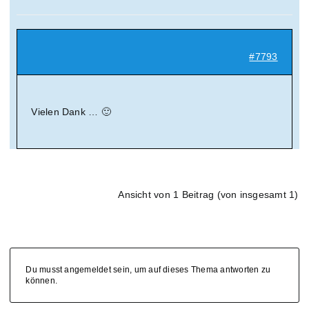
Suche
nach:
#7793
Mein 
Vielen Dank … 🙂
Ansicht von 1 Beitrag (von insgesamt 1)
Du musst angemeldet sein, um auf dieses Thema antworten zu
können.