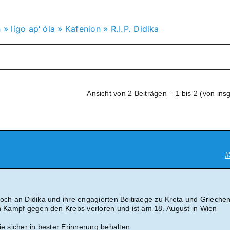
n
»
lígo ap‘ óla
»
Kafenion
»
R.I.P. Didika
Ansicht von 2 Beiträgen – 1 bis 2 (von ins
#
noch an Didika und ihre engagierten Beitraege zu Kreta und Grieche
en Kampf gegen den Krebs verloren und ist am 18. August in Wien
ie sicher in bester Erinnerung behalten.