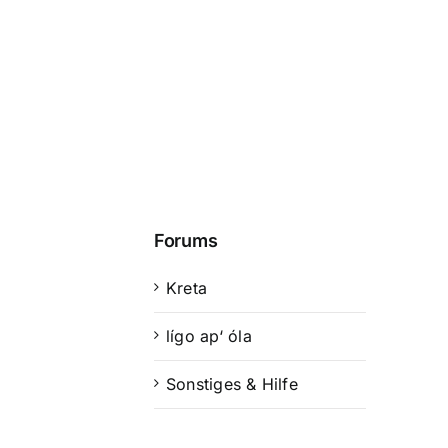
Forums
Kreta
lígo ap‘ óla
Sonstiges & Hilfe