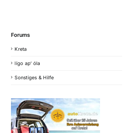
Forums
Kreta
lígo ap‘ óla
Sonstiges & Hilfe