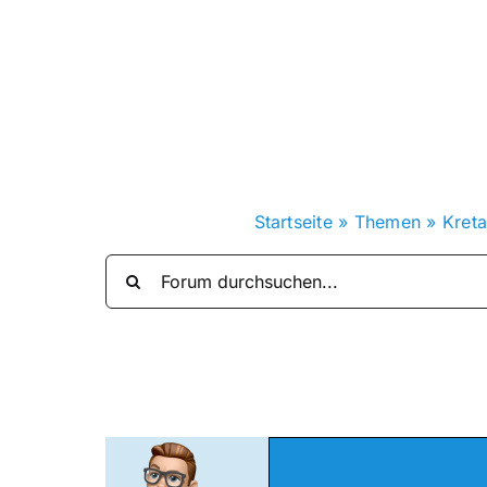
Zum
Inhalt
springen
Startseite
»
Themen
»
Kret