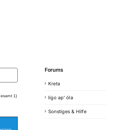
Forums
Kreta
gesamt 1)
lígo ap‘ óla
Sonstiges & Hilfe