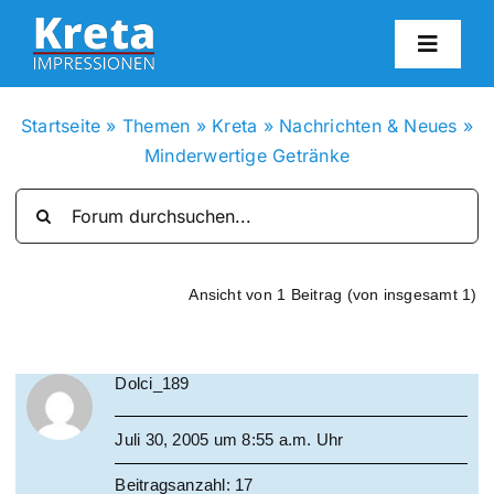
Zum
Inhalt
Toggl
springen
Navig
HO
Startseite
»
Themen
»
Kreta
»
Nachrichten & Neues
»
Minderwertige Getränke
KR
IN
Ansicht von 1 Beitrag (von insgesamt 1)
FO
Dolci_189
BL
Juli 30, 2005 um 8:55 a.m. Uhr
KON
Beitragsanzahl: 17