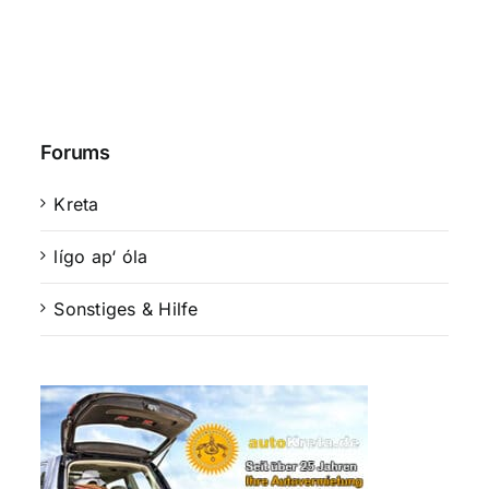
Forums
Kreta
lígo ap‘ óla
Sonstiges & Hilfe