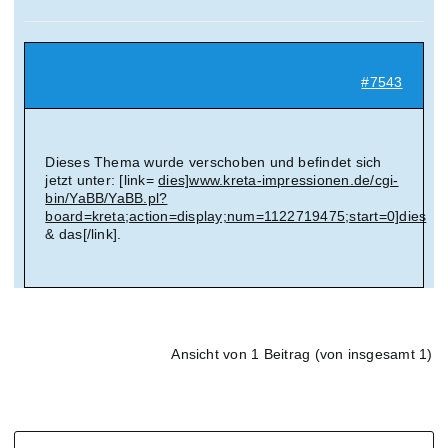
Suche
nach:
#7543
Mein 
Dieses Thema wurde verschoben und befindet sich
jetzt unter: [link=
dies]www.kreta-impressionen.de/cgi-
bin/YaBB/YaBB.pl?
board=kreta;action=display;num=1122719475;start=0]dies
& das[/link].
Ansicht von 1 Beitrag (von insgesamt 1)