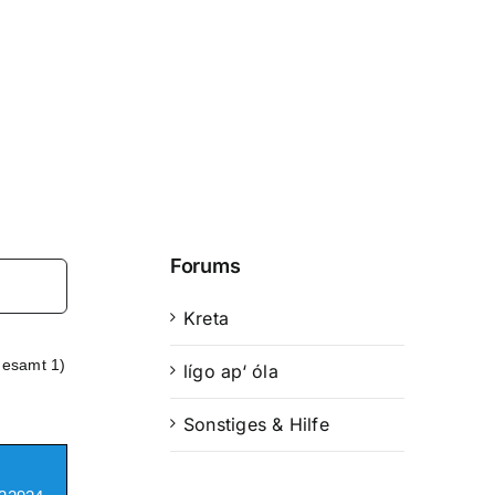
Forums
Kreta
gesamt 1)
lígo ap‘ óla
Sonstiges & Hilfe