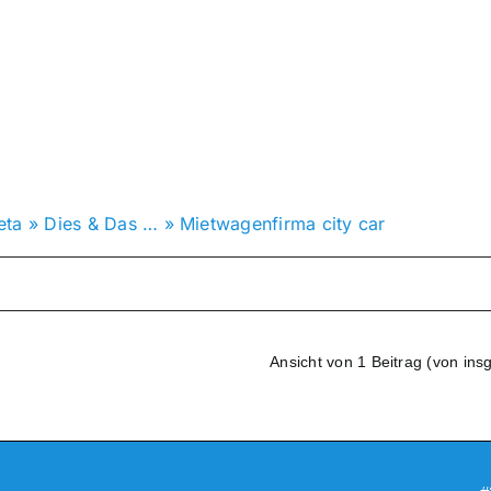
eta
»
Dies & Das …
»
Mietwagenfirma city car
Ansicht von 1 Beitrag (von ins