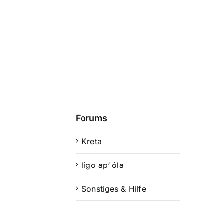
Forums
Kreta
lígo ap‘ óla
Sonstiges & Hilfe