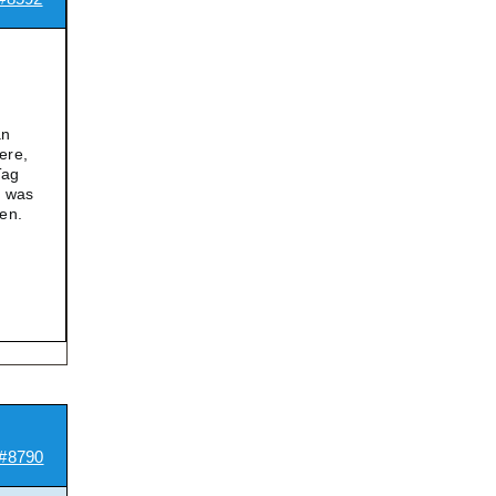
an
ere,
Tag
d was
en.
#8790