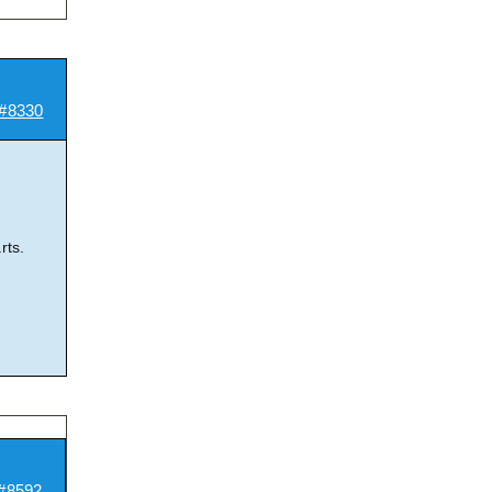
#8330
rts.
#8592