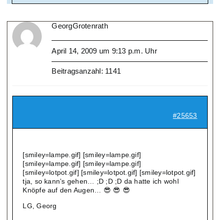
GeorgGrotenrath
April 14, 2009 um 9:13 p.m. Uhr
Beitragsanzahl: 1141
#25653
[smiley=lampe.gif] [smiley=lampe.gif]
[smiley=lampe.gif] [smiley=lampe.gif]
[smiley=lotpot.gif] [smiley=lotpot.gif] [smiley=lotpot.gif]
tja, so kann’s gehen… ;D ;D ;D da hatte ich wohl
Knöpfe auf den Augen… 😎 😎 😎
LG, Georg