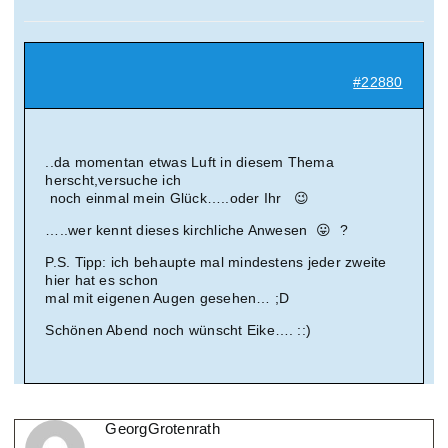
Suche
nach:
#22880
Mein 
..da momentan etwas Luft in diesem Thema
herscht,versuche ich
noch einmal mein Glück…..oder Ihr 😉
…..wer kennt dieses kirchliche Anwesen 😛 ?
P.S. Tipp: ich behaupte mal mindestens jeder zweite
hier hat es schon
mal mit eigenen Augen gesehen… ;D
Schönen Abend noch wünscht Eike…. ::)
GeorgGrotenrath