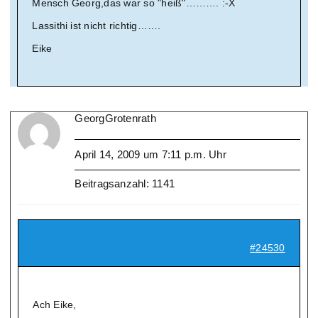
Mensch Georg,das war so "heiß"………. :-X
Lassithi ist nicht richtig…….
Eike
GeorgGrotenrath
April 14, 2009 um 7:11 p.m. Uhr
Beitragsanzahl: 1141
#24530
Ach Eike,