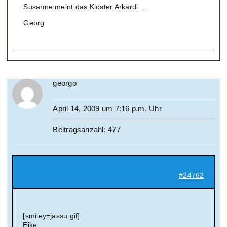
Susanne meint das Kloster Arkardi…..
Georg
georgo
April 14, 2009 um 7:16 p.m. Uhr
Beitragsanzahl: 477
#24762
[smiley=jassu.gif]
Eike,