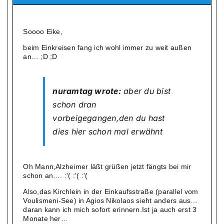
Soooo Eike,
beim Einkreisen fang ich wohl immer zu weit außen
an… ;D ;D
nuramtag wrote:
aber du bist
schon dran
vorbeigegangen,den du hast
dies hier schon mal erwähnt
Oh Mann,Alzheimer läßt grüßen jetzt fängts bei mir
schon an…. :'( :'( :'(
Also,das Kirchlein in der Einkaufsstraße (parallel vom
Voulismeni-See) in Agios Nikolaos sieht anders aus…
daran kann ich mich sofort erinnern.Ist ja auch erst 3
Monate her…