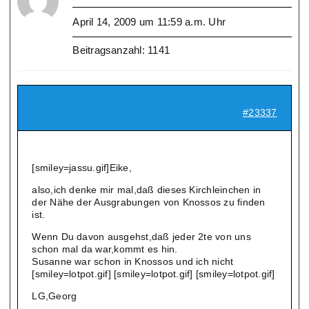
April 14, 2009 um 11:59 a.m. Uhr
Beitragsanzahl: 1141
#23337
[smiley=jassu.gif]Eike,
also,ich denke mir mal,daß dieses Kirchleinchen in
der Nähe der Ausgrabungen von Knossos zu finden
ist.
Wenn Du davon ausgehst,daß jeder 2te von uns
schon mal da war,kommt es hin.
Susanne war schon in Knossos und ich nicht
[smiley=lotpot.gif] [smiley=lotpot.gif] [smiley=lotpot.gif]
LG,Georg