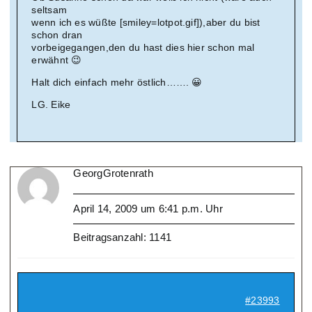
seltsam
wenn ich es wüßte [smiley=lotpot.gif]),aber du bist
schon dran
vorbeigegangen,den du hast dies hier schon mal
erwähnt 😉
Halt dich einfach mehr östlich……. 😀
LG. Eike
GeorgGrotenrath
April 14, 2009 um 6:41 p.m. Uhr
Beitragsanzahl: 1141
#23993