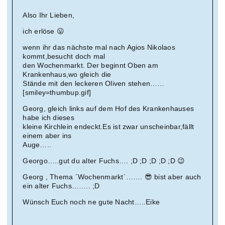
Also Ihr Lieben,
ich erlöse 😛
wenn ihr das nächste mal nach Agios Nikolaos
kommt,besucht doch mal
den Wochenmarkt. Der beginnt Oben am
Krankenhaus,wo gleich die
Stände mit den leckeren Oliven stehen……
[smiley=thumbup.gif]
Georg, gleich links auf dem Hof des Krankenhauses
habe ich dieses
kleine Kirchlein endeckt.Es ist zwar unscheinbar,fällt
einem aber ins
Auge…..
Georgo…..gut du alter Fuchs…. ;D ;D ;D ;D ;D 😉
Georg , Thema ´Wochenmarkt´……. 😎 bist aber auch
ein alter Fuchs…….. ;D
Wünsch Euch noch ne gute Nacht…..Eike