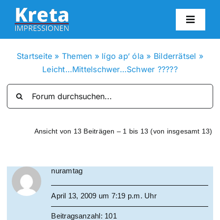
Zum
Inhalt
Toggl
springen
Navig
HO
Startseite
»
Themen
»
lígo ap‘ óla
»
Bilderrätsel
»
Leicht…Mittelschwer…Schwer ?????
KR
IN
Ansicht von 13 Beiträgen – 1 bis 13 (von insgesamt 13)
FO
nuramtag
BL
April 13, 2009 um 7:19 p.m. Uhr
KON
Beitragsanzahl: 101