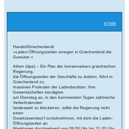
Suche
nach:
#7499
Mein 
Handel/Griechenland/
»Laden-Öffnungszeiten erregen in Griechenland die
Gemüter =
Athen (dpa) – Ein Plan der konservativen griechischen
Regierung,
die Öffnungszeiten der Geschäfte zu ändern, führt in
Griechenland zu
massiven Protesten der Ladenbesitzer. Ihre
Gewerkschaften kündigten
am Dienstag an, in den kommenden Tagen zahlreiche
Verkehrsknoten
landesweit zu blockieren, sollte die Regierung nicht
einen
Gesetzesentwurf zurücknehmen, mit dem die Laden-
Öffnungszeiten an
Werktagen durchgehend von 09.00 Uhr bis 21.00 Uhr