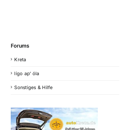
Forums
Kreta
lígo ap‘ óla
Sonstiges & Hilfe