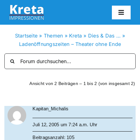
Zum
Inhalt
Toggl
springen
Navig
HO
Startseite
»
Themen
»
Kreta
»
Dies & Das …
»
Ladenöffnungszeiten – Theater ohne Ende
KR
IN
Ansicht von 2 Beiträgen – 1 bis 2 (von insgesamt 2)
FO
Kapitan_Michalis
BL
Juli 12, 2005 um 7:24 a.m. Uhr
KON
Beitragsanzahl: 105