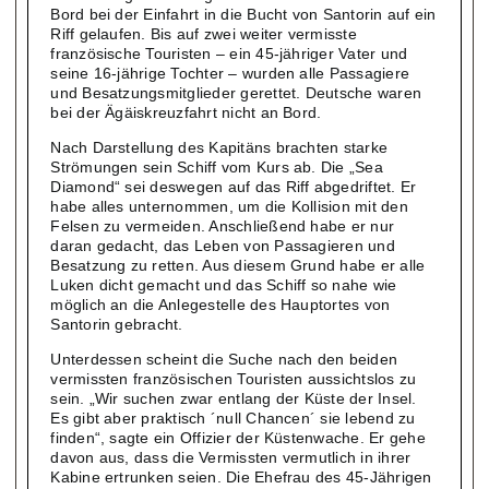
Bord bei der Einfahrt in die Bucht von Santorin auf ein
Riff gelaufen. Bis auf zwei weiter vermisste
französische Touristen – ein 45-jähriger Vater und
seine 16-jährige Tochter – wurden alle Passagiere
und Besatzungsmitglieder gerettet. Deutsche waren
bei der Ägäiskreuzfahrt nicht an Bord.
Nach Darstellung des Kapitäns brachten starke
Strömungen sein Schiff vom Kurs ab. Die „Sea
Diamond“ sei deswegen auf das Riff abgedriftet. Er
habe alles unternommen, um die Kollision mit den
Felsen zu vermeiden. Anschließend habe er nur
daran gedacht, das Leben von Passagieren und
Besatzung zu retten. Aus diesem Grund habe er alle
Luken dicht gemacht und das Schiff so nahe wie
möglich an die Anlegestelle des Hauptortes von
Santorin gebracht.
Unterdessen scheint die Suche nach den beiden
vermissten französischen Touristen aussichtslos zu
sein. „Wir suchen zwar entlang der Küste der Insel.
Es gibt aber praktisch ´null Chancen´ sie lebend zu
finden“, sagte ein Offizier der Küstenwache. Er gehe
davon aus, dass die Vermissten vermutlich in ihrer
Kabine ertrunken seien. Die Ehefrau des 45-Jährigen