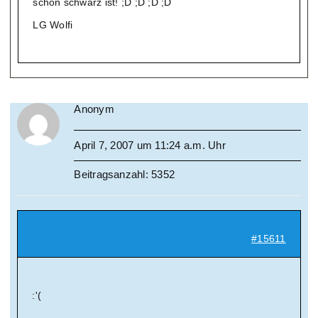
schon schwarz ist! ;D ;D ;D ;D
LG Wolfi
Anonym
April 7, 2007 um 11:24 a.m. Uhr
Beitragsanzahl: 5352
#15611
:'(