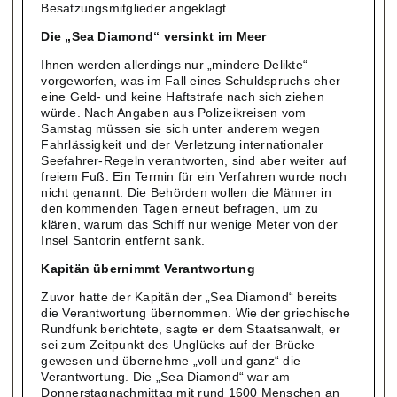
Besatzungsmitglieder angeklagt.
Die „Sea Diamond“ versinkt im Meer
Ihnen werden allerdings nur „mindere Delikte“
vorgeworfen, was im Fall eines Schuldspruchs eher
eine Geld- und keine Haftstrafe nach sich ziehen
würde. Nach Angaben aus Polizeikreisen vom
Samstag müssen sie sich unter anderem wegen
Fahrlässigkeit und der Verletzung internationaler
Seefahrer-Regeln verantworten, sind aber weiter auf
freiem Fuß. Ein Termin für ein Verfahren wurde noch
nicht genannt. Die Behörden wollen die Männer in
den kommenden Tagen erneut befragen, um zu
klären, warum das Schiff nur wenige Meter von der
Insel Santorin entfernt sank.
Kapitän übernimmt Verantwortung
Zuvor hatte der Kapitän der „Sea Diamond“ bereits
die Verantwortung übernommen. Wie der griechische
Rundfunk berichtete, sagte er dem Staatsanwalt, er
sei zum Zeitpunkt des Unglücks auf der Brücke
gewesen und übernehme „voll und ganz“ die
Verantwortung. Die „Sea Diamond“ war am
Donnerstagnachmittag mit rund 1600 Menschen an