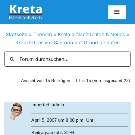
Zum
Inhalt
Toggl
springen
Navig
HO
Startseite
»
Themen
»
Kreta
»
Nachrichten & Neues
»
Kreuzfahrer vor Santorin auf Grund gelaufen
KR
IN
Ansicht von 15 Beiträgen – 1 bis 15 (von insgesamt 23)
FO
imported_admin
BL
April 5, 2007 um 8:00 p.m. Uhr
KON
Beitragsanzahl: 3194