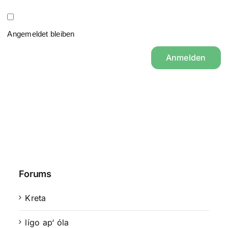
Angemeldet bleiben
Anmelden
Forums
Kreta
lígo ap‘ óla