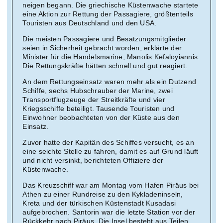
neigen begann. Die griechische Küstenwache startete
eine Aktion zur Rettung der Passagiere, größtenteils
Touristen aus Deutschland und den USA.
Die meisten Passagiere und Besatzungsmitglieder
seien in Sicherheit gebracht worden, erklärte der
Minister für die Handelsmarine, Manolis Kefaloyiannis.
Die Rettungskräfte hätten schnell und gut reagiert.
An dem Rettungseinsatz waren mehr als ein Dutzend
Schiffe, sechs Hubschrauber der Marine, zwei
Transportflugzeuge der Streitkräfte und vier
Kriegsschiffe beteiligt. Tausende Touristen und
Einwohner beobachteten von der Küste aus den
Einsatz.
Zuvor hatte der Kapitän des Schiffes versucht, es an
eine seichte Stelle zu fahren, damit es auf Grund läuft
und nicht versinkt, berichteten Offiziere der
Küstenwache.
Das Kreuzschiff war am Montag vom Hafen Piräus bei
Athen zu einer Rundreise zu den Kykladeninseln,
Kreta und der türkischen Küstenstadt Kusadasi
aufgebrochen. Santorin war die letzte Station vor der
Rückkehr nach Piräus. Die Insel besteht aus Teilen