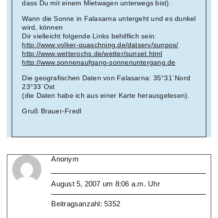
dass Du mit einem Mietwagen unterwegs bist).
Wann die Sonne in Falasarna untergeht und es dunkel
wird, können
Dir vielleicht folgende Links behilflich sein:
http://www.volker-quaschning.de/datserv/sunpos/
http://www.wetterochs.de/wetter/sunset.html
http://www.sonnenaufgang-sonnenuntergang.de
Die geografischen Daten von Falasarna: 35°31´Nord
23°33´Ost
(die Daten habe ich aus einer Karte herausgelesen).
Gruß Brauer-Fredl
Anonym
August 5, 2007 um 8:06 a.m. Uhr
Beitragsanzahl: 5352