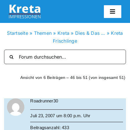
Zum
Inhalt
Toggl
springen
Navig
HO
Startseite
»
Themen
»
Kreta
»
Dies & Das …
»
Kreta
Frischlinge
KR
IN
Ansicht von 6 Beiträgen – 46 bis 51 (von insgesamt 51)
FO
Roadrunner30
BL
Juli 23, 2007 um 8:00 p.m. Uhr
KON
Beitragsanzahl: 433