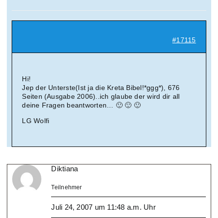
Suche
nach:
#17115
Mein 
Hi!
Jep der Unterste(Ist ja die Kreta Bibel!*ggg*), 676
Seiten (Ausgabe 2006)..ich glaube der wird dir all
deine Fragen beantworten… 🙂 🙂 🙂
LG Wolfi
Diktiana
Teilnehmer
Juli 24, 2007 um 11:48 a.m. Uhr