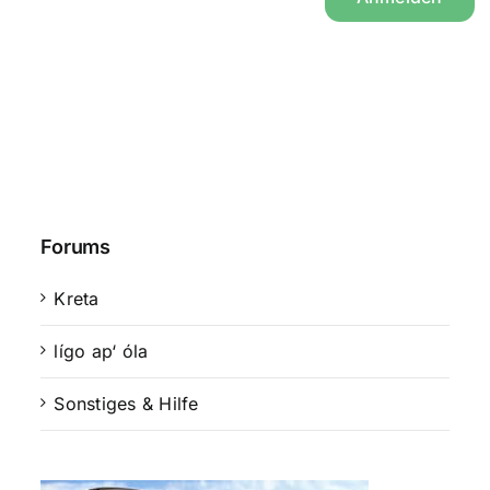
Forums
Kreta
lígo ap‘ óla
Sonstiges & Hilfe