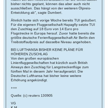
bisher nichts geplant, können das aber auch nicht
ausschließen. Das hängt von der weiteren Ölpreis-
Entwicklung ab", sagte Dumbert.
Ähnlich hatte sich vorige Woche bereits TUI geäußert.
Für die eigenen Fluggesellschaft Hapagfly setzte TUI
den Zuschlag auf 18 Euro von 14 Euro pro
Flugstrecke in Europa herauf. Zuvor hatte bereits die
größte deutsche Ferienfluggesellschaft Air Berlin den
Treibstoffaufpreis auf dasselbe Niveau angehoben.
BEI LUFTHANSA BISHER KEINE PLÄNE FÜR
HÖHEREN ZUSCHLAG
Von den großen europäischen
Linienfluggesellschaften hat kürzlich auch British
Airways den Zuschlag für Langstreckenflüge zum
fünften Mal in diesem Jahr heraufgesetzt. Die
Deutsche Lufthansa hat bisher keine weitere
Erhöhung angekündigt.
+++
Quelle: (c) reuters 130905
VG
K.M.