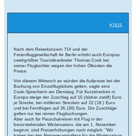
Suche
nach:
#7615
Mein 
Nach dem Reisekonzern TUI und der
Ferienfluggesellschaft Air Berlin erhöht auch Europas
zweitgrößter Touristikanbieter Thomas Cook bei
seiner Flugtochter wegen der hohen Ölkosten die
Preise.
Von diesem Mittwoch an würden die Aufpreise bei der
Buchung von Einzelflugtickets gelten, sagte eine
Cook-Sprecherin am Dienstag. Für Kurzstrecken in
Europa steige der Zuschlag auf 15 (bisher zwölf) Euro
je Strecke, bei mittleren Strecken auf 22 (18 ) Euro
und bei Fernflügen auf 35 (30) Euro. Die Zuschläge
gelten nur bei reinen Flugbuchungen.
Aber auch für Pauschalreisen mit Flug in der
bevorstehenden Wintersaison, die am 1. November
beginnt, sind Preiserhöhungen noch möglich. "Wir
haben bei den Reiseveranstaltern für die Wintersaison