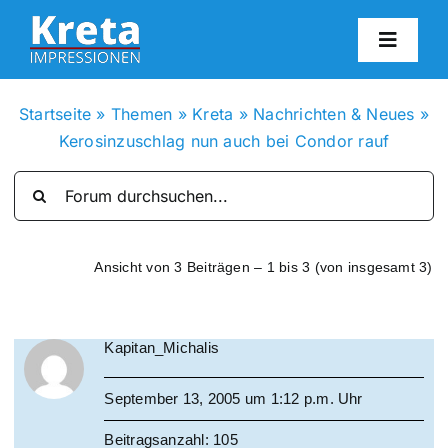
Zum
Inhalt
Toggl
springen
Navig
HO
Startseite
»
Themen
»
Kreta
»
Nachrichten & Neues
»
Kerosinzuschlag nun auch bei Condor rauf
KR
IN
Ansicht von 3 Beiträgen – 1 bis 3 (von insgesamt 3)
FO
Kapitan_Michalis
BL
September 13, 2005 um 1:12 p.m. Uhr
KON
Beitragsanzahl: 105