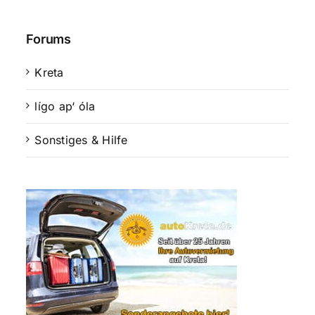
Forums
Kreta
lígo ap‘ óla
Sonstiges & Hilfe