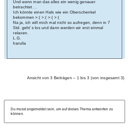
Und wenn man das alles ein wenig genauer
betrachtet….
Ich könnte einen Hals wie ein Oberschenkel
bekommen >:( >:( >:( >:(
Na ja, ich will mich mal nicht so aufregen, denn in 7
Std. geht´s los und dann werden wir erst einmal
relaxen.
L.G.
harulla
Ansicht von 3 Beiträgen – 1 bis 3 (von insgesamt 3)
Du musst angemeldet sein, um auf dieses Thema antworten zu
können.