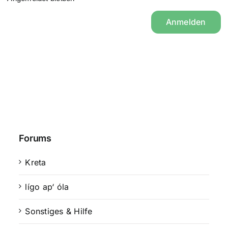
Anmelden
Forums
Kreta
lígo ap‘ óla
Sonstiges & Hilfe