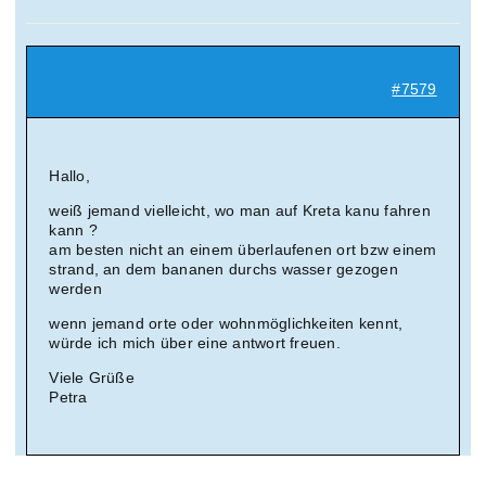
Suche
nach:
#7579
Mein 
Hallo,
weiß jemand vielleicht, wo man auf Kreta kanu fahren
kann ?
am besten nicht an einem überlaufenen ort bzw einem
strand, an dem bananen durchs wasser gezogen
werden
wenn jemand orte oder wohnmöglichkeiten kennt,
würde ich mich über eine antwort freuen.
Viele Grüße
Petra