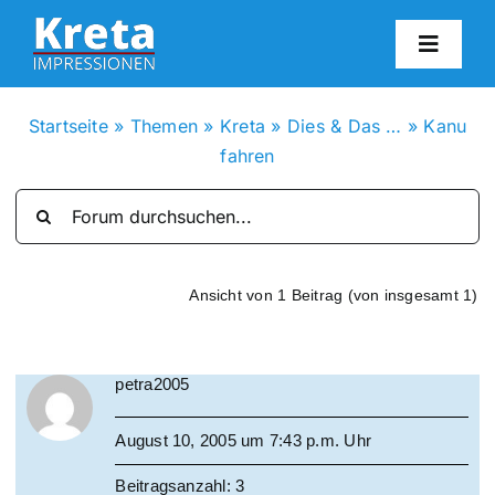
Zum
Inhalt
Toggl
springen
Navig
HO
Startseite
»
Themen
»
Kreta
»
Dies & Das …
»
Kanu
fahren
KR
IN
Ansicht von 1 Beitrag (von insgesamt 1)
FO
petra2005
BL
August 10, 2005 um 7:43 p.m. Uhr
KON
Beitragsanzahl: 3