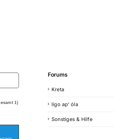
Forums
Kreta
gesamt 1)
lígo ap‘ óla
Sonstiges & Hilfe