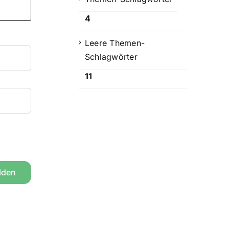
4
Leere Themen-
Schlagwörter
11
lden