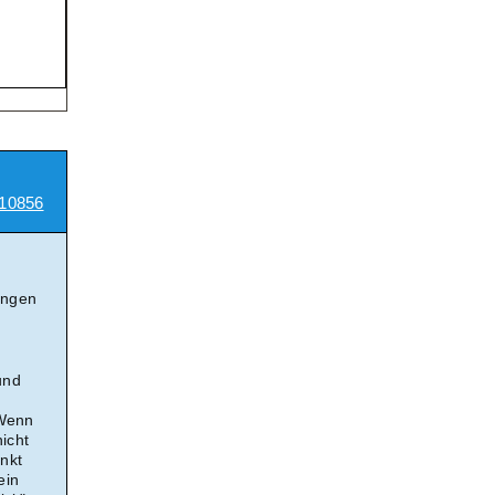
10856
Dingen
und
 Wenn
icht
nkt
ein