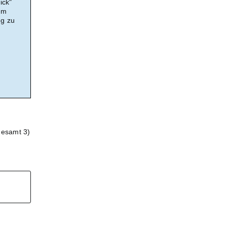
ick"
em
ng zu
gesamt 3)