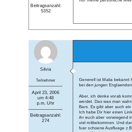
nur meine persönliche Mei
Beitragsanzahl:
5352
Silvia
Generell ist Malia bekannt 
Teilnehmer
bei den jungen Englaendern 
April 23, 2006
Aber, ich denke vorab komm
um 4:48
werdet. Das was man wahrn
p.m. Uhr
Bars. Es gibt aber auch ein
Ich habe Dir hier einen Lin
Beitragsanzahl:
ihr euch aber vorwiegend i
274
viel mitbekommen. Und dan
fuer schoene Ausfluege z.B