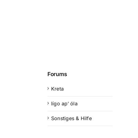
Forums
Kreta
lígo ap‘ óla
Sonstiges & Hilfe