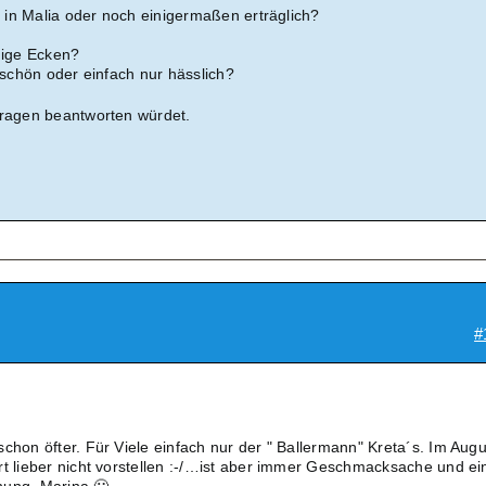
ll in Malia oder noch einigermaßen erträglich?
uhige Ecken?
h schön oder einfach nur hässlich?
Fragen beantworten würdet.
#
chon öfter. Für Viele einfach nur der " Ballermann" Kreta´s. Im Augu
rt lieber nicht vorstellen :-/…ist aber immer Geschmacksache und ei