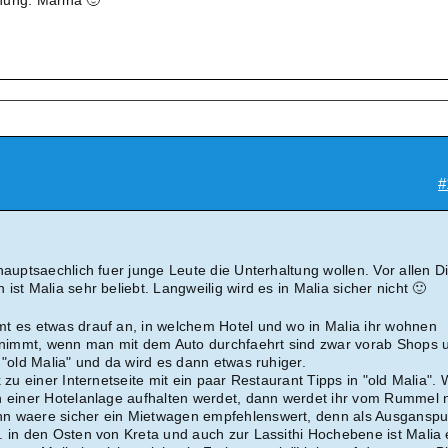
nung. Marina 🙂
#
hauptsaechlich fuer junge Leute die Unterhaltung wollen. Vor allen 
ist Malia sehr beliebt. Langweilig wird es in Malia sicher nicht 🙂
t es etwas drauf an, in welchem Hotel und wo in Malia ihr wohnen
immt, wenn man mit dem Auto durchfaehrt sind zwar vorab Shops 
 "old Malia" und da wird es dann etwas ruhiger.
k zu einer Internetseite mit ein paar Restaurant Tipps in "old Malia".
n einer Hotelanlage aufhalten werdet, dann werdet ihr vom Rummel n
n waere sicher ein Mietwagen empfehlenswert, denn als Ausganspu
. in den Osten von Kreta und auch zur Lassithi Hochebene ist Malia 