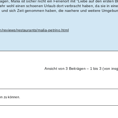
gen, Malia ist sicher nicht ein Ferienort mit "Liebe auf den ersten Bl
sehr wohl einen schoenen Urlaub dort verbracht haben, da sie in ein
n und sich Zeit genommen haben, die naehere und weitere Umgebu
m/reviews/restaurants/malia-petrino.html
Ansicht von 3 Beiträgen – 1 bis 3 (von ins
en zu können.