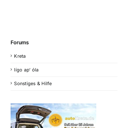
Forums
Kreta
lígo ap‘ óla
Sonstiges & Hilfe