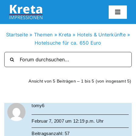
Zum
Inhalt
Toggl
springen
Navig
HO
Startseite
»
Themen
»
Kreta
»
Hotels & Unterkünfte
»
Hotelsuche für ca. 650 Euro
KR
IN
Ansicht von 5 Beiträgen – 1 bis 5 (von insgesamt 5)
FO
tomy6
BL
Februar 7, 2007 um 12:19 p.m. Uhr
KON
Beitragsanzahl: 57