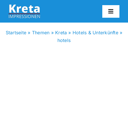
Zum
Inhalt
Toggl
springen
Navig
HO
Startseite
»
Themen
»
Kreta
»
Hotels & Unterkünfte
»
hotels
KR
IN
FO
BL
KON