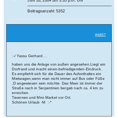
Juni 16, 2004 um 5:35 p.m. Uhr
Beitragsanzahl: 5352
#6857
:-/ Yassu Gerhard….
haben uns die Anlage von außen angesehen.Liegt am
Dorfrand und macht einen-befriedigenden-Eindruck.
Es empfiehlt sich für die Dauer des Aufenthaltes ein
Mietwagen,wenn man nicht immer auf Bus oder Füße
;D angewiesen sein möchte. Das Meer ist immer der
Straße nach in Serpentinen bergab nach ca. 4 km zu
erreichen.
Tavernen und Mini-Market vor Ort.
Schönen Urlaub -M. :-*