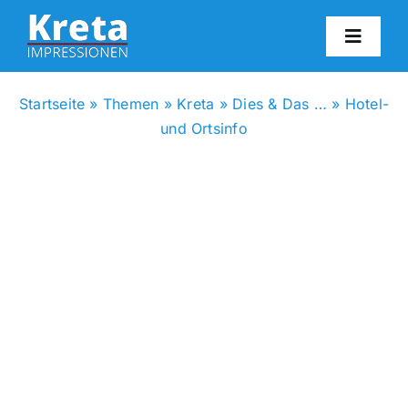
Zum
Inhalt
Toggl
springen
Navig
HO
Startseite
»
Themen
»
Kreta
»
Dies & Das …
»
Hotel-
und Ortsinfo
KR
IN
FO
BL
KON