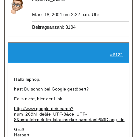
März 18, 2004 um 2:22 p.m. Uhr
Beitragsanzahl: 3194
#6122
Hallo hiphop,
hast Du schon bei Google gestöbert?
Falls nicht, hier der Link:
http://www.google.de/search?
num=20&hl=de&ie=UTF-8&oe=UTF-
8&q=hotel+nefeli+platanias+kreta&meta=lr%3Dlang_de
Gruß
Herbert