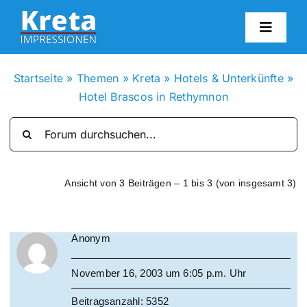
Zum
Inhalt
Toggl
springen
Navig
HO
Startseite
»
Themen
»
Kreta
»
Hotels & Unterkünfte
»
Hotel Brascos in Rethymnon
KR
IN
Ansicht von 3 Beiträgen – 1 bis 3 (von insgesamt 3)
FO
Anonym
BL
November 16, 2003 um 6:05 p.m. Uhr
KON
Beitragsanzahl: 5352