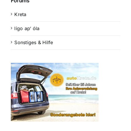
Forums
Kreta
lígo ap‘ óla
Sonstiges & Hilfe