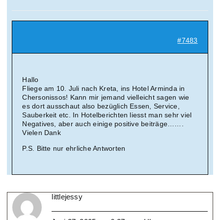
Suche
nach:
#7483
Mein 
Hallo
Fliege am 10. Juli nach Kreta, ins Hotel Arminda in
Chersonissos! Kann mir jemand vielleicht sagen wie
es dort ausschaut also bezüglich Essen, Service,
Sauberkeit etc. In Hotelberichten liesst man sehr viel
Negatives, aber auch einige positive beiträge…….
Vielen Dank
P.S. Bitte nur ehrliche Antworten
littlejessy