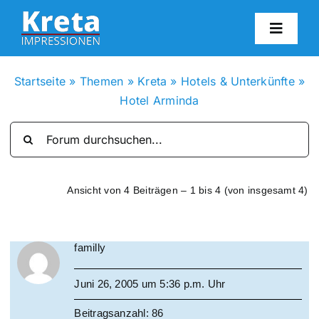
Zum
Inhalt
Toggl
springen
Navig
HO
Startseite
»
Themen
»
Kreta
»
Hotels & Unterkünfte
»
Hotel Arminda
KR
IN
Ansicht von 4 Beiträgen – 1 bis 4 (von insgesamt 4)
FO
familly
BL
Juni 26, 2005 um 5:36 p.m. Uhr
KON
Beitragsanzahl: 86