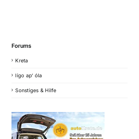
Forums
Kreta
lígo ap‘ óla
Sonstiges & Hilfe