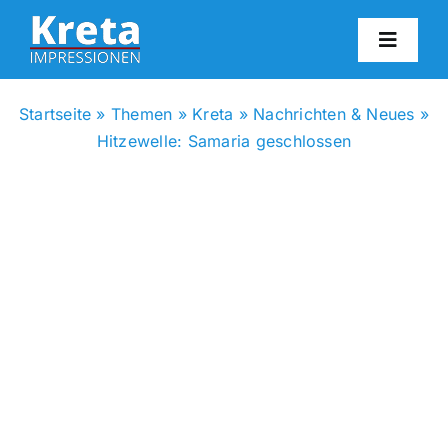
Zum
Inhalt
Toggl
springen
Navig
HO
Startseite
»
Themen
»
Kreta
»
Nachrichten & Neues
»
Hitzewelle: Samaria geschlossen
KR
IN
FO
BL
KON