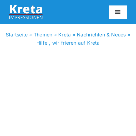
Zum
Inhalt
Toggl
springen
Navig
HO
Startseite
»
Themen
»
Kreta
»
Nachrichten & Neues
»
Hilfe , wir frieren auf Kreta
KR
IN
FO
BL
KON