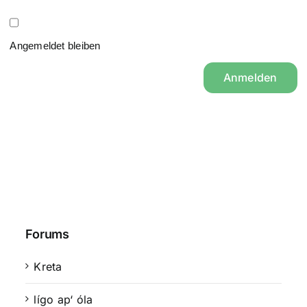
Angemeldet bleiben
Anmelden
Forums
Kreta
lígo ap‘ óla