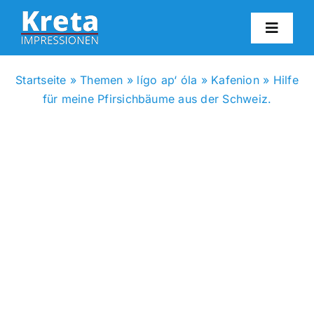
Zum
Inhalt
Toggl
springen
Navig
HO
Startseite
»
Themen
»
lígo ap‘ óla
»
Kafenion
»
Hilfe
für meine Pfirsichbäume aus der Schweiz.
KR
IN
FO
BL
KON