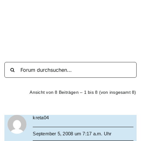
Suche
nach:
Mein 
Ansicht von 8 Beiträgen – 1 bis 8 (von insgesamt 8)
kreta04
September 5, 2008 um 7:17 a.m. Uhr