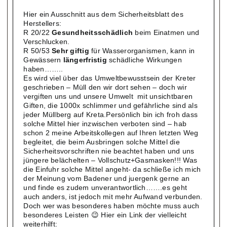
Hier ein Ausschnitt aus dem Sicherheitsblatt des
Herstellers:
R 20/22
Gesundheitsschädlich
beim Einatmen und
Verschlucken.
R 50/53
Sehr giftig
für Wasserorganismen, kann in
Gewässern
längerfristig
schädliche Wirkungen
haben……..
Es wird viel über das Umweltbewusstsein der Kreter
geschrieben – Müll den wir dort sehen – doch wir
vergiften uns und unsere Umwelt mit unsichtbaren
Giften, die 1000x schlimmer und gefährliche sind als
jeder Müllberg auf Kreta.Persönlich bin ich froh dass
solche Mittel hier inzwischen verboten sind – hab
schon 2 meine Arbeitskollegen auf Ihren letzten Weg
begleitet, die beim Ausbringen solche Mittel die
Sicherheitsvorschriften nie beachtet haben und uns
jüngere belächelten – Vollschutz+Gasmasken!!! Was
die Einfuhr solche Mittel angeht- da schließe ich mich
der Meinung vom Badener und juergenk gerne an
und finde es zudem unverantwortlich…….es geht
auch anders, ist jedoch mit mehr Aufwand verbunden.
Doch wer was besonderes haben möchte muss auch
besonderes Leisten 😉 Hier ein Link der vielleicht
weiterhilft: