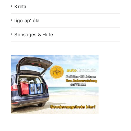
Kreta
lígo ap‘ óla
Sonstiges & Hilfe