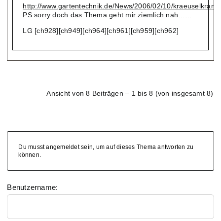
http://www.gartentechnik.de/News/2006/02/10/kraeuselkrank
PS sorry doch das Thema geht mir ziemlich nah……
LG [ch928][ch949][ch964][ch961][ch959][ch962]
Ansicht von 8 Beiträgen – 1 bis 8 (von insgesamt 8)
Du musst angemeldet sein, um auf dieses Thema antworten zu
können.
Benutzername: