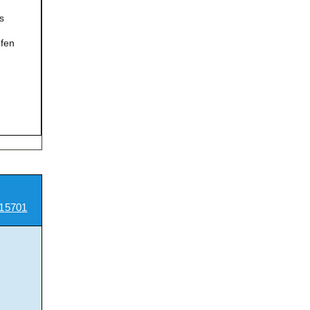
s
pfen
15701