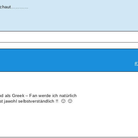
nschaut…………
#
und als Greek – Fan werde ich natürlich
st jawohl selbstverständlich !! 🙂 🙂