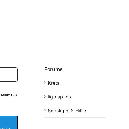
Forums
Kreta
gesamt 8)
lígo ap‘ óla
Sonstiges & Hilfe