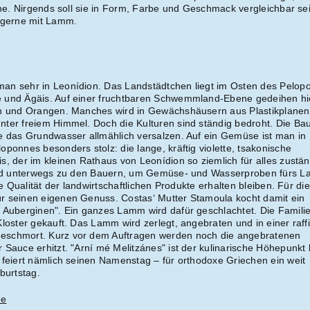
ine. Nirgends soll sie in Form, Farbe und Geschmack vergleichbar se
e gerne mit Lamm.
an sehr in Leonídion. Das Landstädtchen liegt im Osten des Pelop
 und Ägäis. Auf einer fruchtbaren Schwemmland-Ebene gedeihen hi
en und Orangen. Manches wird in Gewächshäusern aus Plastikplanen
ter freiem Himmel. Doch die Kulturen sind ständig bedroht. Die Ba
e das Grundwasser allmählich versalzen. Auf ein Gemüse ist man in
ponnes besonders stolz: die lange, kräftig violette, tsakonische
s, der im kleinen Rathaus von Leonídion so ziemlich für alles zustän
oped unterwegs zu den Bauern, um Gemüse- und Wasserproben fürs L
ie Qualität der landwirtschaftlichen Produkte erhalten bleiben. Für die
r seinen eigenen Genuss. Costas‘ Mutter Stamoula kocht damit ein
 Auberginen". Ein ganzes Lamm wird dafür geschlachtet. Die Familie
loster gekauft. Das Lamm wird zerlegt, angebraten und in einer raffi
eschmort. Kurz vor dem Auftragen werden noch die angebratenen
Sauce erhitzt. "Arní mé Melitzánes" ist der kulinarische Höhepunkt 
 feiert nämlich seinen Namenstag – für orthodoxe Griechen ein weit
burtstag.
de