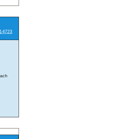
14723
nach