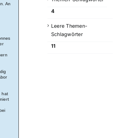
in. An
4
Leere Themen-
Schlagwörter
onnes
er
11
uern
dig
abor
 hat
niert
bei