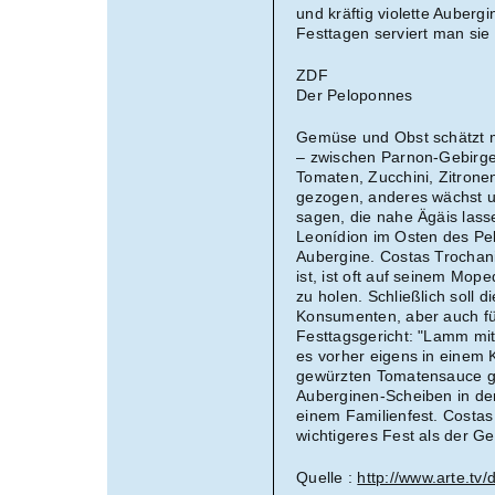
und kräftig violette Auberg
Festtagen serviert man si
ZDF
Der Peloponnes
Gemüse und Obst schätzt m
– zwischen Parnon-Gebirge
Tomaten, Zucchini, Zitron
gezogen, anderes wächst un
sagen, die nahe Ägäis lass
Leonídion im Osten des Pelo
Aubergine. Costas Trochani
ist, ist oft auf seinem M
zu holen. Schließlich soll d
Konsumenten, aber auch fü
Festtagsgericht: "Lamm mit
es vorher eigens in einem K
gewürzten Tomatensauce g
Auberginen-Scheiben in der 
einem Familienfest. Costas
wichtigeres Fest als der Ge
Quelle :
http://www.arte.tv/