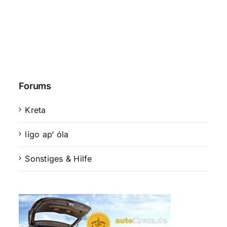
Forums
Kreta
lígo ap‘ óla
Sonstiges & Hilfe