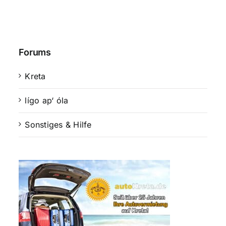
Forums
Kreta
lígo ap‘ óla
Sonstiges & Hilfe