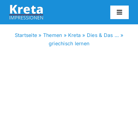
Zum
Inhalt
Toggl
springen
Navig
HO
Startseite
»
Themen
»
Kreta
»
Dies & Das …
»
griechisch lernen
KR
IN
FO
BL
KON