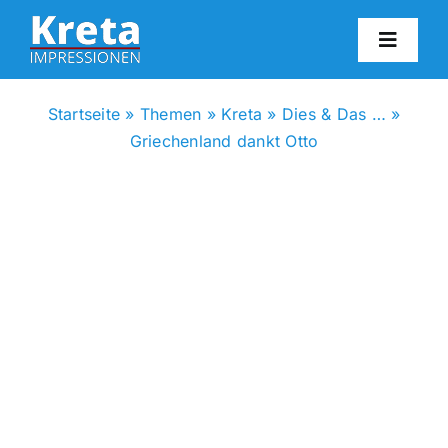
Zum
Inhalt
Toggl
springen
Navig
HO
Startseite
»
Themen
»
Kreta
»
Dies & Das …
»
Griechenland dankt Otto
KR
IN
FO
BL
KON